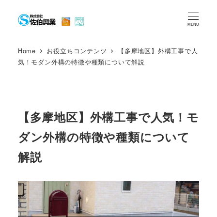
メ
イ
MENU
ン
コ
Home
お役立ちコンテンツ
【多摩地区】外構工事で人
気！モダン外構の特徴や種類について解説
ン
テ
ン
ツ
【多摩地区】外構工事で人気！モ
へ
移
ダン外構の特徴や種類について
動
解説