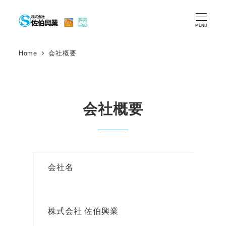
メ
イ
MENU
ン
コ
Home
会社概要
ン
テ
ン
会社概要
ツ
へ
移
動
会社名
株式会社 佐伯興業