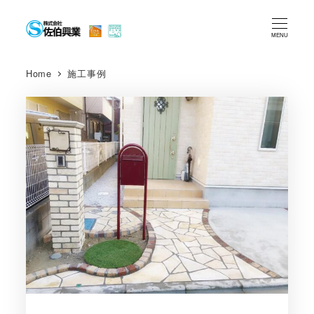
メ
イ
MENU
ン
コ
Home
施工事例
ン
テ
ン
ツ
へ
移
動