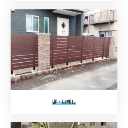
塀・目隠し