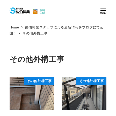
メ
イ
MENU
ン
コ
Home
佐伯興業スタッフによる最新情報をブログにて公
開！
その他外構工事
ン
テ
ン
ツ
その他外構工事
へ
移
動
その他外構工事
その他外構工事