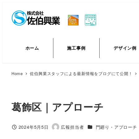
メ
イ
ン
コ
ン
ホーム
施工事例
デザイン例
テ
ン
ツ
Home
佐伯興業スタッフによる最新情報をブログにて公開！
へ
移
動
葛飾区｜アプローチ
カテゴリー
2024年5月5日
広報担当者
門廻り・アプローチ
投稿日
著
者