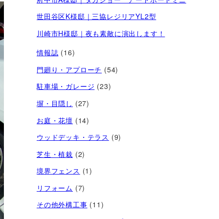
世田谷区K様邸｜三協レジリアYL2型
川崎市H様邸｜夜も素敵に演出します！
情報誌
(16)
門廻り・アプローチ
(54)
駐車場・ガレージ
(23)
塀・目隠し
(27)
お庭・花壇
(14)
ウッドデッキ・テラス
(9)
芝生・植栽
(2)
境界フェンス
(1)
リフォーム
(7)
その他外構工事
(11)