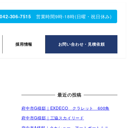
042-306-7515
営業時間9時-18時(日曜・祝日休み)
採用情報
お問い合わせ・見積依頼
最近の投稿
府中市G様邸｜EXDECO クラレット 600角
府中市G様邸｜三協スカイリード
府中市A様邸｜タカショー アートポートミニ