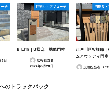
ローチ
門廻り・アプローチ
門廻り・
町田市｜U様邸 機能門柱
江戸川区W様邸｜
ムとウッディ門扉
月5日
広報担当者
2024年5月23日
広報担当者
20
投稿日
投
へのトラックバック