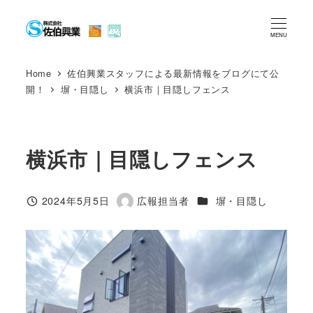
メ
イ
MENU
ン
コ
Home
佐伯興業スタッフによる最新情報をブログにて公
開！
塀・目隠し
横浜市｜目隠しフェンス
ン
テ
ン
ツ
横浜市｜目隠しフェンス
へ
移
カテゴリー
2024年5月5日
広報担当者
塀・目隠し
投稿日
著
動
者