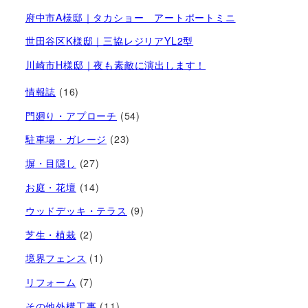
府中市A様邸｜タカショー アートポートミニ
世田谷区K様邸｜三協レジリアYL2型
川崎市H様邸｜夜も素敵に演出します！
情報誌
(16)
門廻り・アプローチ
(54)
駐車場・ガレージ
(23)
塀・目隠し
(27)
お庭・花壇
(14)
ウッドデッキ・テラス
(9)
芝生・植栽
(2)
境界フェンス
(1)
リフォーム
(7)
その他外構工事
(11)