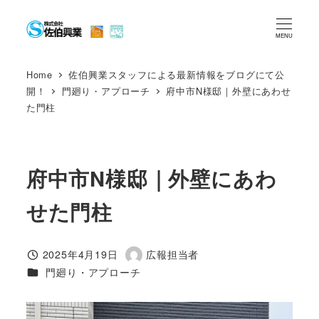
メ
イ
MENU
ン
コ
Home
佐伯興業スタッフによる最新情報をブログにて公
開！
門廻り・アプローチ
府中市N様邸｜外壁にあわせ
ン
た門柱
テ
ン
ツ
府中市N様邸｜外壁にあわ
へ
移
せた門柱
動
2025年4月19日
広報担当者
投稿日
著
カテゴリー
門廻り・アプローチ
者