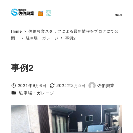
メ
イ
MENU
ン
コ
Home
佐伯興業スタッフによる最新情報をブログにて公
開！
駐車場・ガレージ
事例2
ン
テ
ン
ツ
事例2
へ
移
2021年9月6日
2024年2月5日
佐伯興業
投稿日
更新日
著
動
カテゴリー
駐車場・ガレージ
者