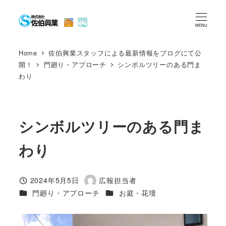
メ
イ
MENU
ン
コ
Home
佐伯興業スタッフによる最新情報をブログにて公
開！
門廻り・アプローチ
シンボルツリーのある門ま
ン
わり
テ
ン
ツ
シンボルツリーのある門ま
へ
移
わり
動
2024年5月5日
広報担当者
投稿日
著
カテゴリー
カテゴリー
門廻り・アプローチ
お庭・花壇
者