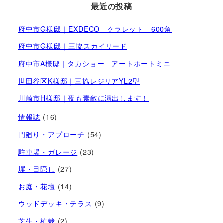
最近の投稿
府中市G様邸｜EXDECO クラレット 600角
府中市G様邸｜三協スカイリード
府中市A様邸｜タカショー アートポートミニ
世田谷区K様邸｜三協レジリアYL2型
川崎市H様邸｜夜も素敵に演出します！
情報誌
(16)
門廻り・アプローチ
(54)
駐車場・ガレージ
(23)
塀・目隠し
(27)
お庭・花壇
(14)
ウッドデッキ・テラス
(9)
芝生・植栽
(2)