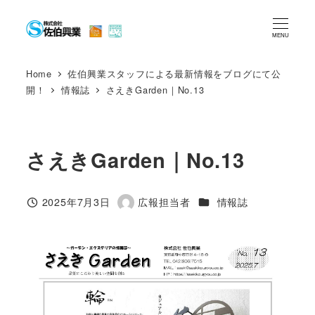
メ
イ
MENU
ン
コ
Home
佐伯興業スタッフによる最新情報をブログにて公
開！
情報誌
さえきGarden｜No.13
ン
テ
ン
ツ
さえきGarden｜No.13
へ
移
カテゴリー
2025年7月3日
広報担当者
情報誌
投稿日
著
動
者